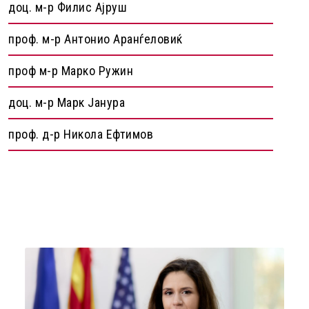
доц. м-р Филис Ајруш
проф. м-р Антонио Аранѓеловиќ
проф м-р Марко Ружин
доц. м-р Марк Јанура
проф. д-р Никола Ефтимов