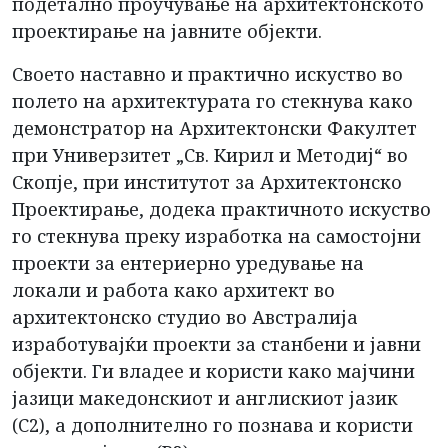
подетално проучување на архитектонското
проектирање на јавните објекти.
Своето наставно и практично искуство во
полето на архитектурата го стекнува како
демонстратор на Архитектонски Факултет
при Универзитет „Св. Кирил и Методиј“ во
Скопје, при институтот за Архитектонско
Проектирање, додека практичното искуство
го стекнува преку изработка на самостојни
проекти за ентериерно уредување на
локали и работа како архитект во
архитектонско студио во Австралија
изработувајќи проекти за станбени и јавни
објекти. Ги владее и користи како мајчини
јазици македонскиот и англискиот јазик
(C2), а дополнително го познава и користи