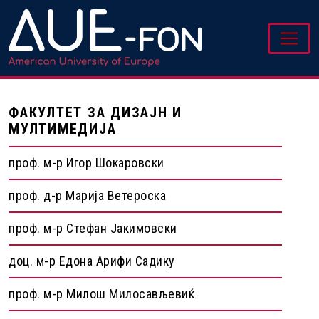
ФАКУЛТЕТ ЗА ДИЗАЈН И
МУЛТИМЕДИЈА
проф. м-р Игор Шокаровски
проф. д-р Марија Ветероска
проф. м-р Стефан Јакимовски
доц. м-р Едона Арифи Садику
проф. м-р Милош Милосављевиќ