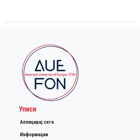
Уписи
Аплицирај сега
Информации