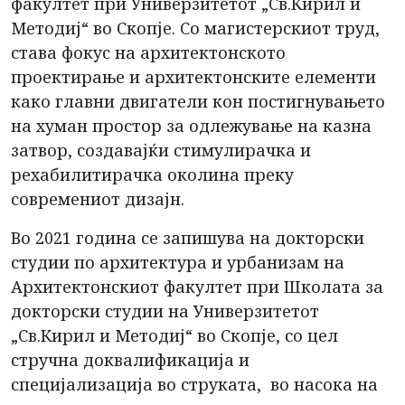
факултет при Универзитетот „Св.Кирил и
Методиј“ во Скопје. Со магистерскиот труд,
става фокус на архитектонското
проектирање и архитектонските елементи
како главни двигатели кон постигнувањето
на хуман простор за одлежување на казна
затвор, создавајќи стимулирачка и
рехабилитирачка околина преку
современиот дизајн.
Во 2021 година се запишува на докторски
студии по архитектура и урбанизам на
Архитектонскиот факултет при Школата за
докторски студии на Универзитетот
„Св.Кирил и Методиј“ во Скопје, со цел
стручна доквалификација и
специјализација во струката, во насока на