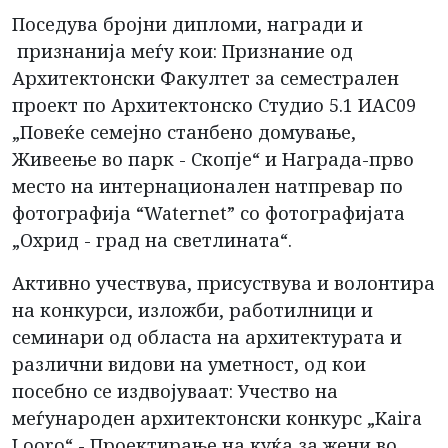
Поседува бројни дипломи, награди и
признанија меѓу кои: Признание од
Архитектонски Факултет за семестрален
проект по Архитектонско Студио 5.1 ИАС09
„Повеќе семејно станбено домување,
Живеење во парк - Скопје“ и Награда-прво
место на интернационален натпревар по
фотографија “Waternet” со фотографијата
„Охрид - град на светлината“.
Активно учествува, присуствува и волонтира
на конкурси, изложби, работилници и
семинари од областа на архитектурата и
различни видови на уметност, од кои
посебно се издвојуваат: Учество на
меѓународен архитектонски конкурс „Kaira
Looro“ - Проектирање на куќа за жени во