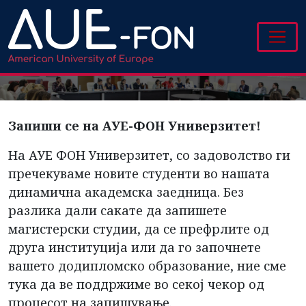
Запиши се на АУЕ-ФОН Универзитет!
На АУЕ ФОН Универзитет, со задоволство ги
пречекуваме новите студенти во нашата
динамична академска заедница. Без
разлика дали сакате да запишете
магистерски студии, да се префрлите од
друга институција или да го започнете
вашето додипломско образование, ние сме
тука да ве поддржиме во секој чекор од
процесот на запишување.