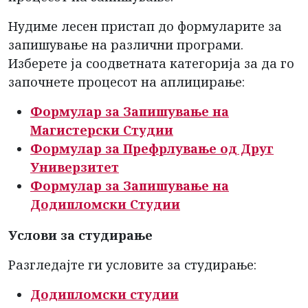
Нудиме лесен пристап до формуларите за
запишување на различни програми.
Изберете ја соодветната категорија за да го
започнете процесот на аплицирање:
Формулар за Запишување на
Магистерски Студии
Формулар за Префрлување од Друг
Универзитет
Формулар за Запишување на
Додипломски Студии
Услови за студирање
Разгледајте ги условите за студирање:
Додипломски студии