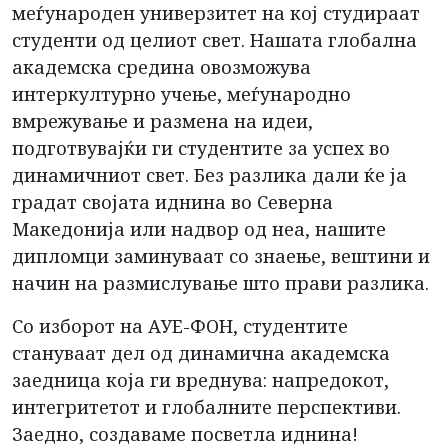
меѓународен универзитет на кој студираат
студенти од целиот свет. Нашата глобална
академска средина овозможува
интеркултурно учење, меѓународно
вмрежување и размена на идеи,
подготвувајќи ги студентите за успех во
динамичниот свет. Без разлика дали ќе ја
градат својата иднина во Северна
Македонија или надвор од неа, нашите
дипломци заминуваат со знаење, вештини и
начин на размислување што прави разлика.
Со изборот на АУЕ-ФОН, студентите
стануваат дел од динамична академска
заедница која ги вреднува: напредокот,
интегритетот и глобалните перспективи.
Заедно, создаваме посветла иднина!