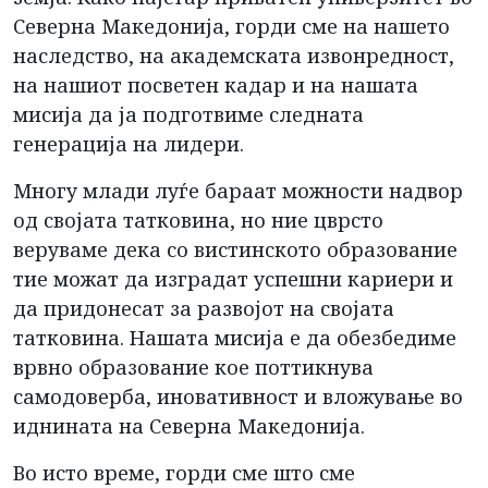
Северна Македонија, горди сме на нашето
наследство, на академската извонредност,
на нашиот посветен кадар и на нашата
мисија да ја подготвиме следната
генерација на лидери.
Многу млади луѓе бараат можности надвор
од својата татковина, но ние цврсто
веруваме дека со вистинското образование
тие можат да изградат успешни кариери и
да придонесат за развојот на својата
татковина. Нашата мисија е да обезбедиме
врвно образование кое поттикнува
самодоверба, иновативност и вложување во
иднината на Северна Македонија.
Во исто време, горди сме што сме