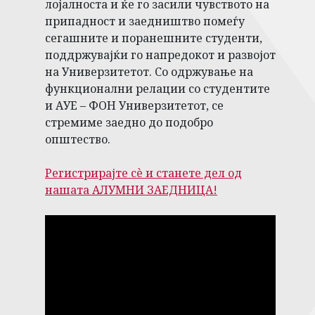
лојалноста и ќе го засили чувството на
припадност и заедништво помеѓу
сегашните и поранешните студенти,
поддржувајќи го напредокот и развојот
на Универзитетот. Со одржување на
функционални релации со студентите
и АУЕ – ФОН Универзитетот, се
стремиме заедно до подобро
општество.
Регистрирајте сè и станете дел од
нашата АЛУМНИ ЗАЕДНИЦА!