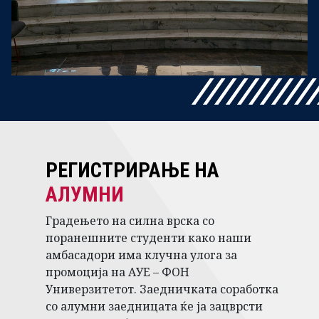
РЕГИСТРИРАЊЕ НА
АЛУМНИ
Градењето на силна врска со
поранешните студенти како наши
амбасадори има клучна улога за
промоција на АУЕ – ФОН
Универзитетот. Заедничката соработка
со алумни заедницата ќе ја зацврсти