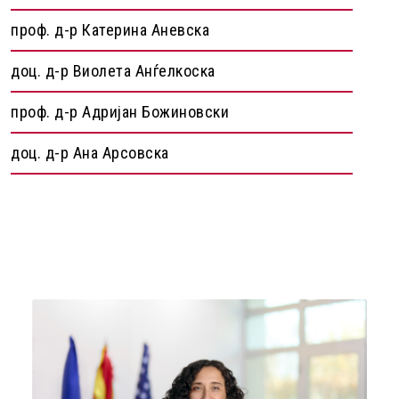
проф. д-р Катерина Аневска
доц. д-р Виолета Анѓелкоска
проф. д-р Адријан Божиновски
доц. д-р Ана Арсовска