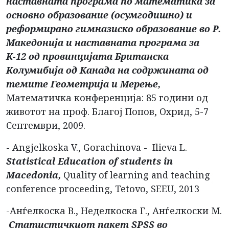
наставната програма по математика за
основно образование (осумгодишно) и
реформирано гимназиско образование во Р.
Македонија и наставната програма за
К-12 од провинцијата Британска
Колумибија од Канада на содржината од
темите Геометрија и Мерење,
Математичка конференција: 85 години од
животот на проф. Благој Попов, Охрид, 5-7
Септември, 2009.
- Angjelkoska V., Gorachinova - Ilieva L.
Statistical Education of students in
Macedonia,
Quality of learning and teaching
conference proceeding, Tetovo, SEEU, 2013
-Анѓелкоска В., Неделкоска Г., Анѓелкоски М.
Статистичкиот пакет
SPSS во