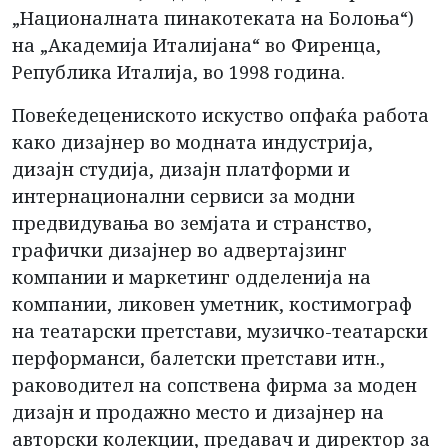
„Националната пинакотеката на Болоња“)
на „Академија Италијана“ во Фиренца,
Република Италија, во 1998 година.
Повеќедецениското искуство опфаќа работа
како дизајнер во модната индустрија,
дизајн студија, дизајн платформи и
интернационални сервиси за модни
предвидувања во земјата и странство,
графички дизајнер во адвертајзинг
компании и маркетинг одделенија на
компании, ликовен уметник, костимограф
на театарски претстави, музичко-театарски
перформанси, балетски претстави итн.,
раководител на сопствена фирма за моден
дизајн и продажно место и дизајнер на
авторски колекции, предавач и директор за