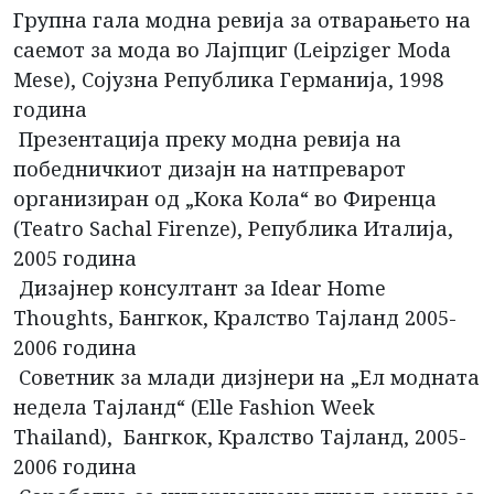
Групна гала модна ревија за отварањето на
саемот за мода во Лајпциг (Leipziger Moda
Mese), Сојузна Република Германија, 1998
година
Презентација преку модна ревија на
победничкиот дизајн на натпреварот
организиран од „Кока Кола“ во Фиренца
(Teatro Sachal Firenze), Република Италија,
2005 година
Дизајнер консултант за Idear Home
Thoughts, Бангкок, Кралство Тајланд 2005-
2006 година
Советник за млади дизјнери на „Ел модната
недела Тајланд“ (Elle Fashion Week
Thailand), Бангкок, Кралство Тајланд, 2005-
2006 година