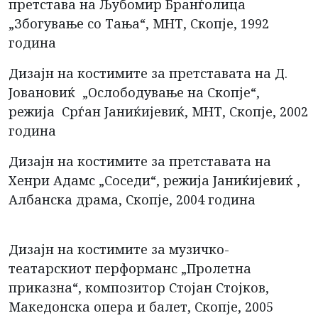
претстава на Љубомир Бранѓолица
„Збогување со Тања“, МНТ, Скопје, 1992
година
Дизајн на костимите за претставата на Д.
Јовановиќ „Ослободување на Скопје“,
режија Срѓан Јаниќијевиќ, МНТ, Скопје, 2002
година
Дизајн на костимите за претставата на
Хенри Адамс „Соседи“, режија Јаниќијевиќ ,
Албанска драма, Скопје, 2004 година
Дизајн на костимите за музичко-
театарскиот перформанс „Пролетна
приказна“, композитор Стојан Стојков,
Македонска опера и балет, Скопје, 2005