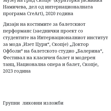
Музеј на град Скопје (кураторка Јасминка
Намичева, дел од интернационалната
програма CreArt), 2020 година
Дизајн на костимите за балетскиот
перформанс (заеднички проект со
студентите на Интернационалниот институт
за мода ,Изет Цури“, Скопје) „Доктор
Офболи“ на балетското студио „Балерина“,
Фестивал на класичен балет и модерен
танц, Национална опера и балет, Скопје,
2023 година
Групни ликовни изложби