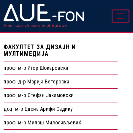
ФАКУЛТЕТ ЗА ДИЗАЈН И
МУЛТИМЕДИЈА
проф. м-р Игор Шокаровски
проф. д-р Марија Ветероска
проф. м-р Стефан Јакимовски
доц. м-р Едона Арифи Садику
проф. м-р Милош Милосављевиќ