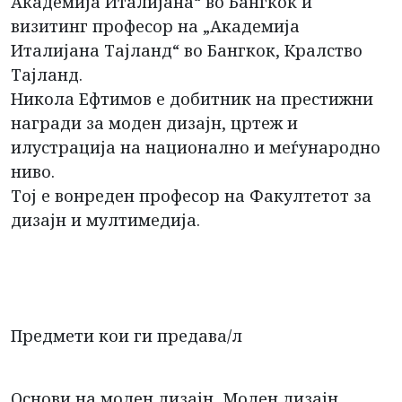
Академија Италијана“ во Бангкок и
визитинг професор на „Академија
Италијана Тајланд“ во Бангкок, Кралство
Тајланд.
Никола Ефтимов е добитник на престижни
награди за моден дизајн, цртеж и
илустрација на национално и меѓународно
ниво.
Тој е вонреден професор на Факултетот за
дизајн и мултимедија.
Предмети кои ги предава/л
Основи на моден дизајн, Моден дизајн