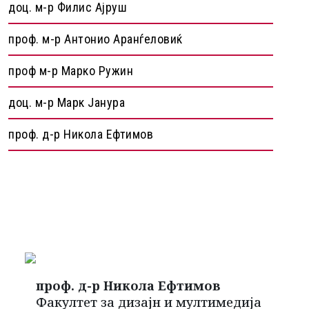
доц. м-р Филис Ајруш
проф. м-р Антонио Аранѓеловиќ
проф м-р Марко Ружин
доц. м-р Марк Јанура
проф. д-р Никола Ефтимов
проф. д-р Никола Ефтимов
Факултет за дизајн и мултимедија