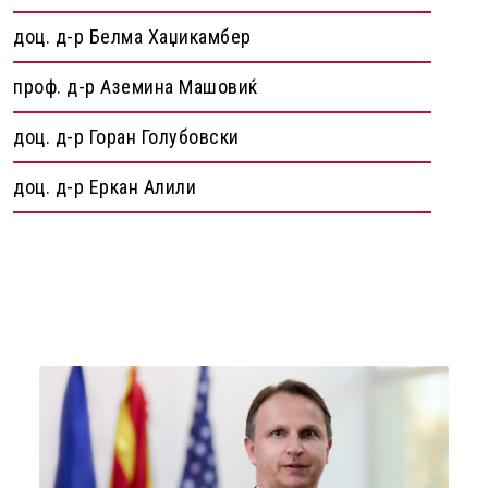
доц. д-р Белма Хаџикамбер
проф. д-р Аземина Машовиќ
доц. д-р Горан Голубовски
доц. д-р Еркан Алили